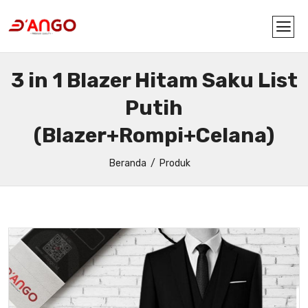
3 in 1 Blazer Hitam Saku List
Putih
(Blazer+Rompi+Celana)
Beranda
Produk