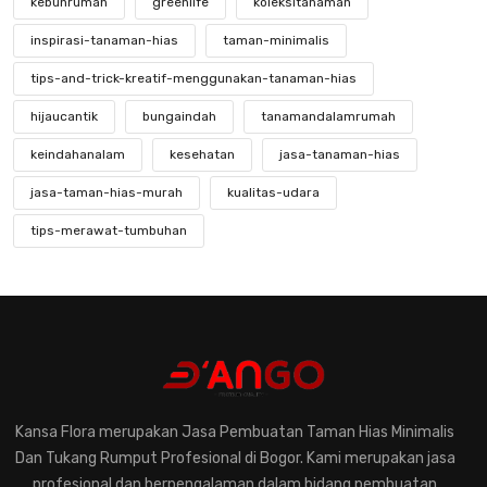
kebunrumah
greenlife
koleksitanaman
inspirasi-tanaman-hias
taman-minimalis
tips-and-trick-kreatif-menggunakan-tanaman-hias
hijaucantik
bungaindah
tanamandalamrumah
keindahanalam
kesehatan
jasa-tanaman-hias
jasa-taman-hias-murah
kualitas-udara
tips-merawat-tumbuhan
mengenal-tanaman-hias-yang-langka
keindahan-tanaman-hias-langka
kebunkecil
perawatantanaman
kreatifitastaman
hobibertanam
taman-modern
jasa-taman-murah
desain-elegan
pentingnya-konsultasi-dengan-ahli-tanaman-hias
Kansa Flora merupakan Jasa Pembuatan Taman Hias Minimalis
Dan Tukang Rumput Profesional di Bogor. Kami merupakan jasa
memilih-tanaman-hias-untuk-rumah
profesional dan berpengalaman dalam bidang pembuatan