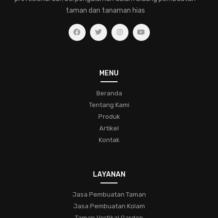
pemahaman-dalam-merawat-tanaman-hias
taman dan tanaman hias
jasa-pembuatan-taman-hias
eksplorasihijau
kesehatantaman
kecantikanalami
ruanghijau
taman-tropis
lingkungan-hijau
ketenangan-hidup
koleksifern
menjagatanamanhias
taman
MENU
bunga-indah
desain-taman
komunitas
Beranda
Tentang Kami
pecinta-tanaman-hias
tipstamanhias
hijaukanrumah
Produk
tanamanindoor
bonsai
pohon-miniatur
Artikel
Kontak
keindahan-taman
trikbertanam
bungacantik
konservasialam
hobitamanhias
kaktus
sukulen
LAYANAN
perawatan
penyakit
hama
jasa-taman-muraj
pengatasan
jasa-pembuatan-taman-di-bogor
Jasa Pembuatan Taman
Jasa Pembuatan Kolam
jasa-pembuatan-taman-di-bekasi
Taman Vertikal Garden