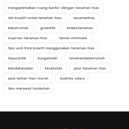
mengoptimalkan-ruang-kantor-dengan-tanaman-hias
ide-kreatif-untuk-tanaman-hias
tanamanhias
kebunrumah
greenlife
koleksitanaman
inspirasi-tanaman-hias
taman-minimalis
tips-and-trick-kreatif-menggunakan-tanaman-hias
hijaucantik
bungaindah
tanamandalamrumah
keindahanalam
kesehatan
jasa-tanaman-hias
jasa-taman-hias-murah
kualitas-udara
tips-merawat-tumbuhan
mengenal-tanaman-hias-yang-langka
keindahan-tanaman-hias-langka
kebunkecil
perawatantanaman
kreatifitastaman
hobibertanam
taman-modern
jasa-taman-murah
desain-elegan