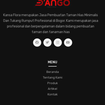
pentingnya-konsultasi-dengan-ahli-tanaman-hias
Kansa Flora merupakan Jasa Pembuatan Taman Hias Minimalis
memilih-tanaman-hias-untuk-rumah
Dan Tukang Rumput Profesional di Bogor. Kami merupakan jasa
pemahaman-dalam-merawat-tanaman-hias
profesional dan berpengalaman dalam bidang pembuatan
taman dan tanaman hias
jasa-pembuatan-taman-hias
eksplorasihijau
kesehatantaman
kecantikanalami
ruanghijau
taman-tropis
lingkungan-hijau
ketenangan-hidup
koleksifern
menjagatanamanhias
taman
MENU
bunga-indah
desain-taman
komunitas
Beranda
pecinta-tanaman-hias
tipstamanhias
hijaukanrumah
Tentang Kami
tanamanindoor
bonsai
pohon-miniatur
Produk
Artikel
keindahan-taman
trikbertanam
bungacantik
Kontak
konservasialam
hobitamanhias
kaktus
sukulen