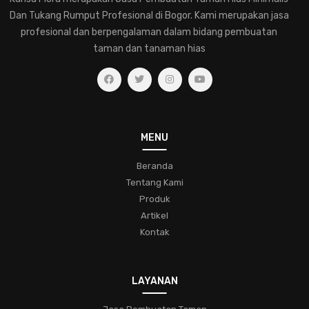
memilih-tanaman-hias-untuk-rumah
Dan Tukang Rumput Profesional di Bogor. Kami merupakan jasa
pemahaman-dalam-merawat-tanaman-hias
profesional dan berpengalaman dalam bidang pembuatan
taman dan tanaman hias
jasa-pembuatan-taman-hias
eksplorasihijau
kesehatantaman
kecantikanalami
ruanghijau
taman-tropis
lingkungan-hijau
ketenangan-hidup
koleksifern
menjagatanamanhias
taman
MENU
bunga-indah
desain-taman
komunitas
Beranda
pecinta-tanaman-hias
tipstamanhias
hijaukanrumah
Tentang Kami
tanamanindoor
bonsai
pohon-miniatur
Produk
Artikel
keindahan-taman
trikbertanam
bungacantik
Kontak
konservasialam
hobitamanhias
kaktus
sukulen
perawatan
penyakit
hama
jasa-taman-muraj
LAYANAN
pengatasan
jasa-pembuatan-taman-di-bogor