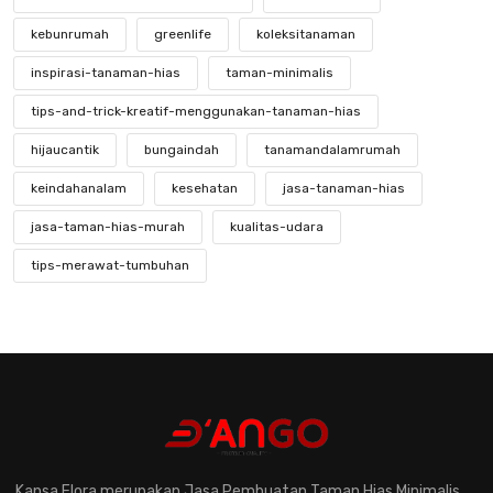
kebunrumah
greenlife
koleksitanaman
inspirasi-tanaman-hias
taman-minimalis
tips-and-trick-kreatif-menggunakan-tanaman-hias
hijaucantik
bungaindah
tanamandalamrumah
keindahanalam
kesehatan
jasa-tanaman-hias
jasa-taman-hias-murah
kualitas-udara
tips-merawat-tumbuhan
mengenal-tanaman-hias-yang-langka
keindahan-tanaman-hias-langka
kebunkecil
perawatantanaman
kreatifitastaman
hobibertanam
taman-modern
jasa-taman-murah
desain-elegan
pentingnya-konsultasi-dengan-ahli-tanaman-hias
Kansa Flora merupakan Jasa Pembuatan Taman Hias Minimalis