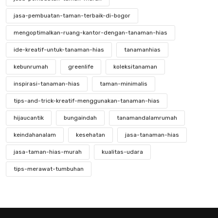
jasa-pembuatan-taman-terbaik-di-bogor
mengoptimalkan-ruang-kantor-dengan-tanaman-hias
ide-kreatif-untuk-tanaman-hias
tanamanhias
kebunrumah
greenlife
koleksitanaman
inspirasi-tanaman-hias
taman-minimalis
tips-and-trick-kreatif-menggunakan-tanaman-hias
hijaucantik
bungaindah
tanamandalamrumah
keindahanalam
kesehatan
jasa-tanaman-hias
jasa-taman-hias-murah
kualitas-udara
tips-merawat-tumbuhan
mengenal-tanaman-hias-yang-langka
keindahan-tanaman-hias-langka
kebunkecil