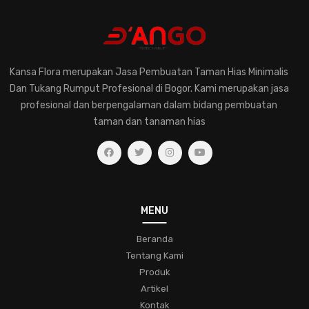
perawatantanaman
kreatifitastaman
hobibertanam
taman-modern
jasa-taman-murah
desain-elegan
pentingnya-konsultasi-dengan-ahli-tanaman-hias
Kansa Flora merupakan Jasa Pembuatan Taman Hias Minimalis
memilih-tanaman-hias-untuk-rumah
Dan Tukang Rumput Profesional di Bogor. Kami merupakan jasa
pemahaman-dalam-merawat-tanaman-hias
profesional dan berpengalaman dalam bidang pembuatan
taman dan tanaman hias
jasa-pembuatan-taman-hias
eksplorasihijau
kesehatantaman
kecantikanalami
ruanghijau
taman-tropis
lingkungan-hijau
ketenangan-hidup
koleksifern
menjagatanamanhias
taman
MENU
bunga-indah
desain-taman
komunitas
Beranda
pecinta-tanaman-hias
tipstamanhias
hijaukanrumah
Tentang Kami
tanamanindoor
bonsai
pohon-miniatur
Produk
Artikel
keindahan-taman
trikbertanam
bungacantik
Kontak