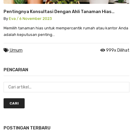
Pentingnya Konsultasi Dengan Ahli Tanaman Hias
Sebelum Memilih Tanaman Untuk Rumah Anda
By
Eva / 6 November 2023
Memilih tanaman hias untuk mempercantik rumah atau kantor Anda
adalah keputusan penting...
Umum
999x Dilihat
PENCARIAN
CARI
POSTINGAN TERBARU