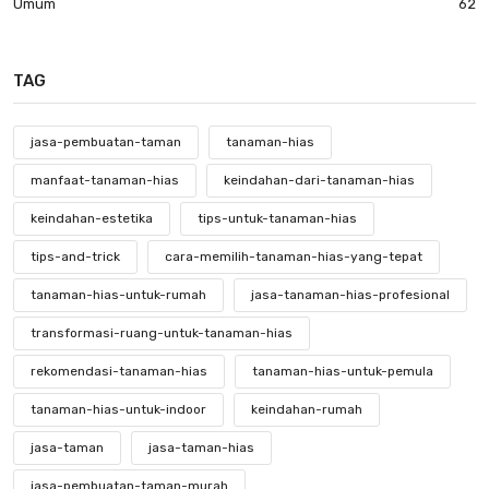
Umum
62
TAG
jasa-pembuatan-taman
tanaman-hias
manfaat-tanaman-hias
keindahan-dari-tanaman-hias
keindahan-estetika
tips-untuk-tanaman-hias
tips-and-trick
cara-memilih-tanaman-hias-yang-tepat
tanaman-hias-untuk-rumah
jasa-tanaman-hias-profesional
transformasi-ruang-untuk-tanaman-hias
rekomendasi-tanaman-hias
tanaman-hias-untuk-pemula
tanaman-hias-untuk-indoor
keindahan-rumah
jasa-taman
jasa-taman-hias
jasa-pembuatan-taman-murah