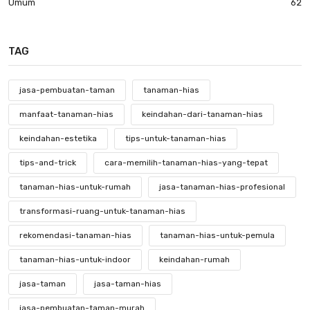
Umum
62
TAG
jasa-pembuatan-taman
tanaman-hias
manfaat-tanaman-hias
keindahan-dari-tanaman-hias
keindahan-estetika
tips-untuk-tanaman-hias
tips-and-trick
cara-memilih-tanaman-hias-yang-tepat
tanaman-hias-untuk-rumah
jasa-tanaman-hias-profesional
transformasi-ruang-untuk-tanaman-hias
rekomendasi-tanaman-hias
tanaman-hias-untuk-pemula
tanaman-hias-untuk-indoor
keindahan-rumah
jasa-taman
jasa-taman-hias
jasa-pembuatan-taman-murah