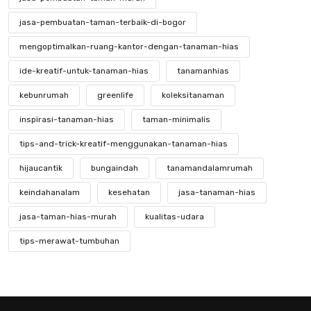
jasa-pembuatan-taman-terbaik-di-bogor
mengoptimalkan-ruang-kantor-dengan-tanaman-hias
ide-kreatif-untuk-tanaman-hias
tanamanhias
kebunrumah
greenlife
koleksitanaman
inspirasi-tanaman-hias
taman-minimalis
tips-and-trick-kreatif-menggunakan-tanaman-hias
hijaucantik
bungaindah
tanamandalamrumah
keindahanalam
kesehatan
jasa-tanaman-hias
jasa-taman-hias-murah
kualitas-udara
tips-merawat-tumbuhan
mengenal-tanaman-hias-yang-langka
keindahan-tanaman-hias-langka
kebunkecil