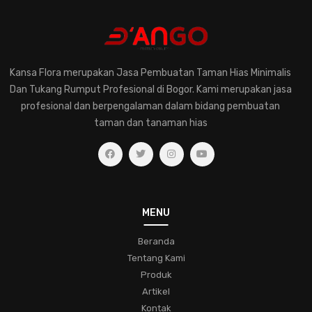
perawatantanaman
kreatifitastaman
hobibertanam
taman-modern
jasa-taman-murah
desain-elegan
pentingnya-konsultasi-dengan-ahli-tanaman-hias
Kansa Flora merupakan Jasa Pembuatan Taman Hias Minimalis
memilih-tanaman-hias-untuk-rumah
Dan Tukang Rumput Profesional di Bogor. Kami merupakan jasa
pemahaman-dalam-merawat-tanaman-hias
profesional dan berpengalaman dalam bidang pembuatan
taman dan tanaman hias
jasa-pembuatan-taman-hias
eksplorasihijau
kesehatantaman
kecantikanalami
ruanghijau
taman-tropis
lingkungan-hijau
ketenangan-hidup
koleksifern
menjagatanamanhias
taman
MENU
bunga-indah
desain-taman
komunitas
Beranda
pecinta-tanaman-hias
tipstamanhias
hijaukanrumah
Tentang Kami
tanamanindoor
bonsai
pohon-miniatur
Produk
Artikel
keindahan-taman
trikbertanam
bungacantik
Kontak