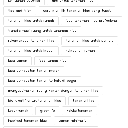
keindahan-estetika
tips-untuk-tanaman-hias
tips-and-trick
cara-memilih-tanaman-hias-yang-tepat
tanaman-hias-untuk-rumah
jasa-tanaman-hias-profesional
transformasi-ruang-untuk-tanaman-hias
rekomendasi-tanaman-hias
tanaman-hias-untuk-pemula
tanaman-hias-untuk-indoor
keindahan-rumah
jasa-taman
jasa-taman-hias
jasa-pembuatan-taman-murah
jasa-pembuatan-taman-terbaik-di-bogor
mengoptimalkan-ruang-kantor-dengan-tanaman-hias
ide-kreatif-untuk-tanaman-hias
tanamanhias
kebunrumah
greenlife
koleksitanaman
inspirasi-tanaman-hias
taman-minimalis