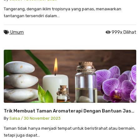
Tangerang, dengan iklim tropisnya yang panas, menawarkan
tantangan tersendiri dalam...
Umum
999x Dilihat
Trik Membuat Taman Aromaterapi Dengan Bantuan Jasa
Taman Tangerang: Menyelami Keindahan Dan Kesehatan
By
Salsa / 30 November 2023
Yang Serba Aromatik
Taman tidak hanya menjadi tempat untuk beristirahat atau bermain,
tetapi juga dapat...