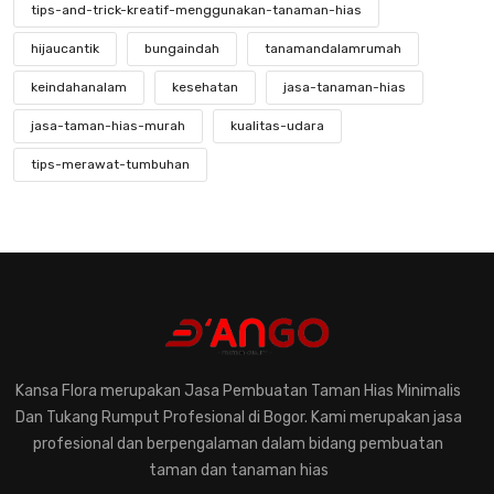
tips-and-trick-kreatif-menggunakan-tanaman-hias
hijaucantik
bungaindah
tanamandalamrumah
keindahanalam
kesehatan
jasa-tanaman-hias
jasa-taman-hias-murah
kualitas-udara
tips-merawat-tumbuhan
mengenal-tanaman-hias-yang-langka
keindahan-tanaman-hias-langka
kebunkecil
perawatantanaman
kreatifitastaman
hobibertanam
taman-modern
jasa-taman-murah
desain-elegan
pentingnya-konsultasi-dengan-ahli-tanaman-hias
Kansa Flora merupakan Jasa Pembuatan Taman Hias Minimalis
memilih-tanaman-hias-untuk-rumah
Dan Tukang Rumput Profesional di Bogor. Kami merupakan jasa
pemahaman-dalam-merawat-tanaman-hias
profesional dan berpengalaman dalam bidang pembuatan
taman dan tanaman hias
jasa-pembuatan-taman-hias
eksplorasihijau