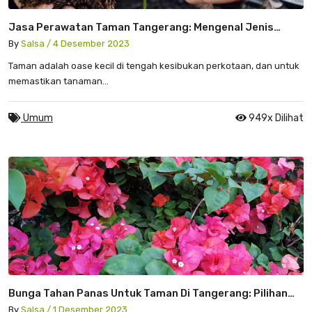
Jasa Perawatan Taman Tangerang: Mengenal Jenis
Pupuk Organik
By
Salsa / 4 Desember 2023
Taman adalah oase kecil di tengah kesibukan perkotaan, dan untuk
memastikan tanaman...
Umum
949x Dilihat
Bunga Tahan Panas Untuk Taman Di Tangerang: Pilihan
Yang Cocok
By
Salsa / 1 Desember 2023