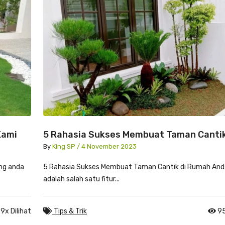
Kami
5 Rahasia Sukses Membuat Taman Cantik
Rumah Anda
By
King SP / 4 November 2023
ng anda
5 Rahasia Sukses Membuat Taman Cantik di Rumah An
adalah salah satu fitur...
9x Dilihat
Tips & Trik
95