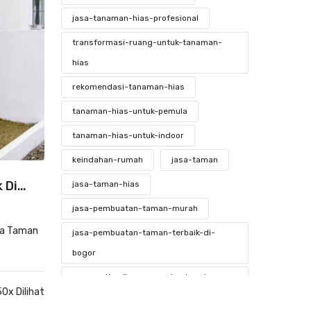
jasa-tanaman-hias-profesional
transformasi-ruang-untuk-tanaman-
hias
rekomendasi-tanaman-hias
tanaman-hias-untuk-pemula
tanaman-hias-untuk-indoor
keindahan-rumah
jasa-taman
 Di
jasa-taman-hias
jasa-pembuatan-taman-murah
da Taman
jasa-pembuatan-taman-terbaik-di-
bogor
mengoptimalkan-ruang-kantor-dengan-
0x Dilihat
tanaman-hias