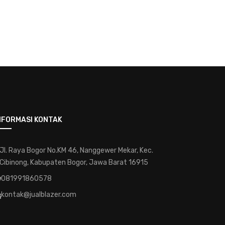
ide-kreatif-untuk-tanaman-hias
tanamanhias
kebunrumah
greenlife
koleksitanaman
inspirasi-tanaman-hias
taman-minimalis
tips-and-trick-kreatif-menggunakan-
tanaman-hias
NFORMASI KONTAK
hijaucantik
bungaindah
tanamandalamrumah
Jl. Raya Bogor No.KM 46, Nanggewer Mekar, Kec.
Cibinong, Kabupaten Bogor, Jawa Barat 16915
keindahanalam
kesehatan
081991860578
jasa-tanaman-hias
kontak@jualblazer.com
jasa-taman-hias-murah
kualitas-udara