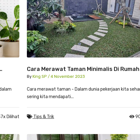
Cara Merawat Taman Minimalis Di Rumah
Tetap IndahPentingnya Penyiraman Dan
By
King SP / 4 November 2023
Pencahayaan
 dalam
Cara merawat taman - Dalam dunia pekerjaan kita sehari
sering kita mendapati...
7x Dilihat
Tips & Trik
90