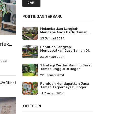
CARI
POSTINGAN TERBARU
Melambatkan Langkah:
Mengapa Anda Perlu Taman
Untuk Santai Dan
23 Januari 2024
Menenangkan Jiwa
ntuk
Panduan Lengkap:
Mendapatkan Jasa Taman Di
Bogor
23 Januari 2024
tusan
Strategi Cerdas Memilih Jasa
Taman Unggul Di Bogor
22 Januari 2024
2x Dilihat
Panduan Mendapatkan Jasa
Taman Terpercaya Di Bogor
19 Januari 2024
KATEGORI