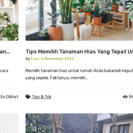
man
Tips Memilih Tanaman Hias Yang Tepat U
Rumah Anda
By
Eva / 6 November 2023
cara
Memilih tanaman hias untuk rumah Anda bukanlah kepu
yang sepele. Faktanya, memilih...
5x Dilihat
Tips & Trik
96