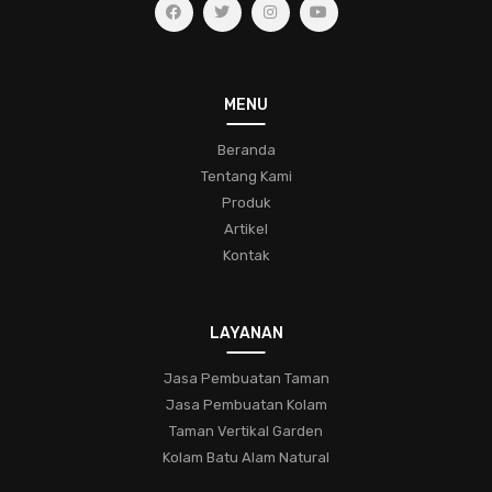
kesehatantaman
kecantikanalami
ruanghijau
taman-tropis
lingkungan-hijau
ketenangan-hidup
koleksifern
menjagatanamanhias
taman
MENU
bunga-indah
desain-taman
komunitas
Beranda
Tentang Kami
pecinta-tanaman-hias
tipstamanhias
hijaukanrumah
Produk
tanamanindoor
bonsai
pohon-miniatur
Artikel
Kontak
keindahan-taman
trikbertanam
bungacantik
konservasialam
hobitamanhias
kaktus
sukulen
LAYANAN
perawatan
penyakit
hama
jasa-taman-muraj
pengatasan
jasa-pembuatan-taman-di-bogor
Jasa Pembuatan Taman
Jasa Pembuatan Kolam
jasa-pembuatan-taman-di-bekasi
Taman Vertikal Garden
jasa-pembuatan-taman-terbaik-di-bekasi
Kolam Batu Alam Natural
jasa-taman-profesional
jasa-taman-bogor