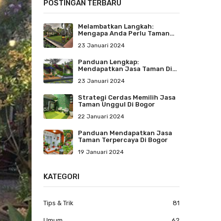
POSTINGAN TERBARU
Melambatkan Langkah:
Mengapa Anda Perlu Taman
Untuk Santai Dan
23 Januari 2024
Menenangkan Jiwa
Panduan Lengkap:
Mendapatkan Jasa Taman Di
Bogor
23 Januari 2024
Strategi Cerdas Memilih Jasa
Taman Unggul Di Bogor
22 Januari 2024
Panduan Mendapatkan Jasa
Taman Terpercaya Di Bogor
19 Januari 2024
KATEGORI
Tips & Trik
81
Umum
62