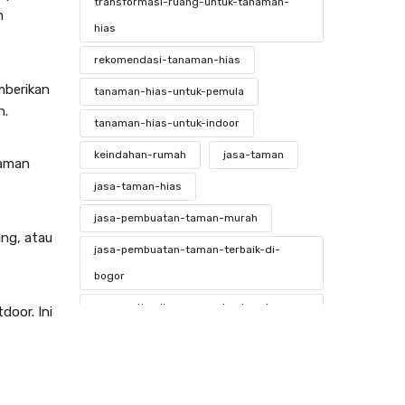
transformasi-ruang-untuk-tanaman-
n
hias
rekomendasi-tanaman-hias
mberikan
tanaman-hias-untuk-pemula
n.
tanaman-hias-untuk-indoor
keindahan-rumah
jasa-taman
naman
jasa-taman-hias
jasa-pembuatan-taman-murah
ing, atau
jasa-pembuatan-taman-terbaik-di-
bogor
mengoptimalkan-ruang-kantor-dengan-
door. Ini
tanaman-hias
ide-kreatif-untuk-tanaman-hias
tanamanhias
kebunrumah