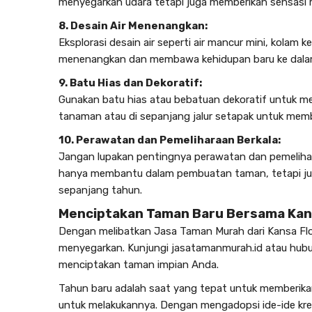
menyegarkan udara tetapi juga memberikan sensasi r
8. Desain Air Menenangkan:
Eksplorasi desain air seperti air mancur mini, kolam k
menenangkan dan membawa kehidupan baru ke dala
9. Batu Hias dan Dekoratif:
Gunakan batu hias atau bebatuan dekoratif untuk me
tanaman atau di sepanjang jalur setapak untuk memb
10. Perawatan dan Pemeliharaan Berkala:
Jangan lupakan pentingnya perawatan dan pemelihar
hanya membantu dalam pembuatan taman, tetapi ju
sepanjang tahun.
Menciptakan Taman Baru Bersama Kans
Dengan melibatkan Jasa Taman Murah dari Kansa F
menyegarkan. Kunjungi
jasatamanmurah.id
atau hub
menciptakan taman impian Anda.
Tahun baru adalah saat yang tepat untuk memberikan
untuk melakukannya. Dengan mengadopsi ide-ide kre