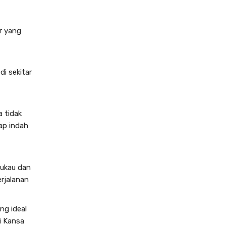
greenlife
koleksitanaman
er yang
inspirasi-tanaman-hias
taman-minimalis
tips-and-trick-kreatif-menggunakan-
i sekitar
tanaman-hias
hijaucantik
bungaindah
 tidak
tanamandalamrumah
ap indah
keindahanalam
kesehatan
jasa-tanaman-hias
ukau dan
jasa-taman-hias-murah
rjalanan
kualitas-udara
tips-merawat-tumbuhan
ng ideal
i
Kansa
mengenal-tanaman-hias-yang-langka