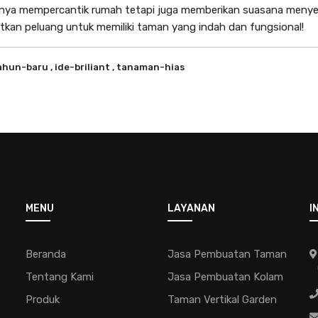
anya mempercantik rumah tetapi juga memberikan suasana meny
kan peluang untuk memiliki taman yang indah dan fungsional!
tahun-baru
, ide-briliant
, tanaman-hias
MENU
LAYANAN
I
Beranda
Jasa Pembuatan Taman
Tentang Kami
Jasa Pembuatan Kolam
Produk
Taman Vertikal Garden