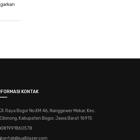
egarkan
keindahan-tanaman-hias-langka
kebunkecil
perawatantanaman
kreatifitastaman
hobibertanam
taman-modern
jasa-taman-murah
desain-elegan
pentingnya-konsultasi-dengan-ahli-
tanaman-hias
memilih-tanaman-hias-untuk-rumah
NFORMASI KONTAK
pemahaman-dalam-merawat-tanaman-
hias
Jl. Raya Bogor No.KM 46, Nanggewer Mekar, Kec.
jasa-pembuatan-taman-hias
Cibinong, Kabupaten Bogor, Jawa Barat 16915
eksplorasihijau
kesehatantaman
081991860578
kecantikanalami
ruanghijau
kontak@jualblazer.com