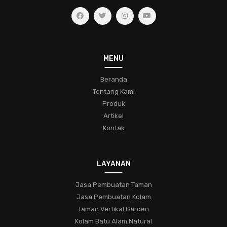
jasa-pembuatan-taman-hias
eksplorasihijau
kesehatantaman
kecantikanalami
ruanghijau
taman-tropis
lingkungan-hijau
ketenangan-hidup
koleksifern
menjagatanamanhias
taman
MENU
bunga-indah
desain-taman
komunitas
Beranda
Tentang Kami
pecinta-tanaman-hias
tipstamanhias
hijaukanrumah
Produk
tanamanindoor
bonsai
pohon-miniatur
Artikel
Kontak
keindahan-taman
trikbertanam
bungacantik
konservasialam
hobitamanhias
kaktus
sukulen
LAYANAN
perawatan
penyakit
hama
jasa-taman-muraj
pengatasan
jasa-pembuatan-taman-di-bogor
Jasa Pembuatan Taman
Jasa Pembuatan Kolam
jasa-pembuatan-taman-di-bekasi
Taman Vertikal Garden
jasa-pembuatan-taman-terbaik-di-bekasi
Kolam Batu Alam Natural