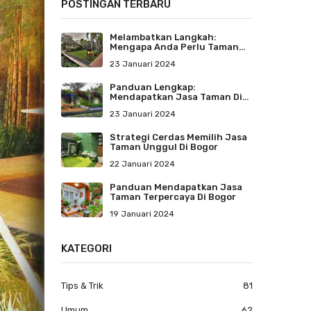
POSTINGAN TERBARU
Melambatkan Langkah:
Mengapa Anda Perlu Taman
Untuk Santai Dan
23 Januari 2024
Menenangkan Jiwa
Panduan Lengkap:
Mendapatkan Jasa Taman Di
Bogor
23 Januari 2024
Strategi Cerdas Memilih Jasa
Taman Unggul Di Bogor
22 Januari 2024
Panduan Mendapatkan Jasa
Taman Terpercaya Di Bogor
19 Januari 2024
KATEGORI
Tips & Trik
81
Umum
62