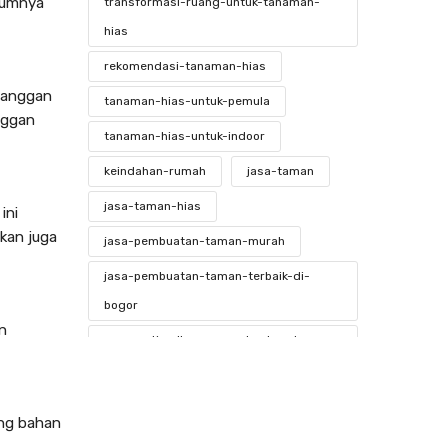
elumnya
transformasi-ruang-untuk-tanaman-
hias
rekomendasi-tanaman-hias
elanggan
tanaman-hias-untuk-pemula
nggan
tanaman-hias-untuk-indoor
keindahan-rumah
jasa-taman
jasa-taman-hias
ini
kan juga
jasa-pembuatan-taman-murah
jasa-pembuatan-taman-terbaik-di-
bogor
n
mengoptimalkan-ruang-kantor-dengan-
tanaman-hias
ide-kreatif-untuk-tanaman-hias
ang bahan
tanamanhias
kebunrumah