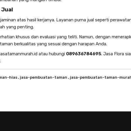
 Jual
minan atas hasil kerjanya. Layanan purna jual seperti perawatan
bah yang penting.
tian khusus dan evaluasi yang teliti. Namun, dengan menerapka
 taman berkualitas
yang sesuai dengan harapan Anda.
jasatamanmurah.id
atau hubungi
089636784695
. Jasa Flora si
.
aman-hias
, jasa-pembuatan-taman
, jasa-pembuatan-taman-mura