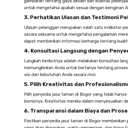
gambaran tentang gaya desain dan kualitas pekerjaa
untuk mengetahui apakah sesuai dengan keinginan A
3. Perhatikan Ulasan dan Testimoni P
Ulasan pelanggan merupakan salah satu indikator pen
secara seksama untuk mengetahui pengalaman merek
dapat memberikan informasi berharga tentang kualita
4. Konsultasi Langsung dengan Penye
Langkah berikutnya adalah melakukan konsultasi la
memungkinkan Anda untuk bertanya tentang proses ke
visi dan kebutuhan Anda secara rinci.
5. Pilih Kreativitas dan Profesionalism
Pilih penyedia
jasa taman di Bogor
yang tidak hanya 
bisnisnya. Kreativitas mereka dalam menyesuaikan d
6. Transparansi dalam Biaya dan Pros
Pastikan penyedia
jasa taman di Bogor
memberikan pe
yang akan digunakan, waktu pengerjaan, dan biaya 