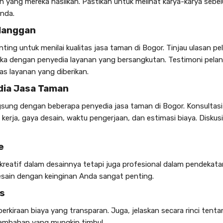
n yang mereka hasilkan. Pastikan untuk melihat karya-karya seb
nda.
elanggan
ting untuk menilai kualitas
jasa taman di Bogor
. Tinjau ulasan p
a dengan penyedia layanan yang bersangkutan. Testimoni pela
s layanan yang diberikan.
dia
Jasa Taman
ngsung dengan beberapa penyedia
jasa taman di Bogor
. Konsultasi 
rja, gaya desain, waktu pengerjaan, dan estimasi biaya. Diskusi
e
kreatif dalam desainnya tetapi juga profesional dalam pendekata
esain dengan keinginan Anda sangat penting.
es
rkiraan biaya yang transparan. Juga, jelaskan secara rinci tent
tambahan yang mungkin timbul.