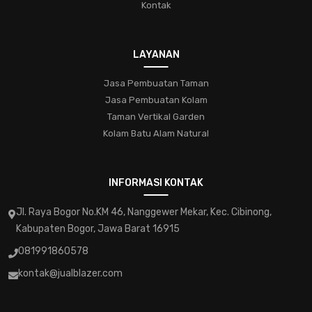
Kontak
konservasialam
hobitamanhias
kaktus
sukulen
perawatan
penyakit
hama
jasa-taman-muraj
LAYANAN
pengatasan
jasa-pembuatan-taman-di-bogor
Jasa Pembuatan Taman
jasa-pembuatan-taman-di-bekasi
Jasa Pembuatan Kolam
jasa-pembuatan-taman-terbaik-di-bekasi
Taman Vertikal Garden
Kolam Batu Alam Natural
jasa-taman-profesional
jasa-taman-bogor
taman-indah
solusi-kreatif
inspirasi-taman
INFORMASI KONTAK
taman-hias-bogor
jasa-taman-kering
Jl. Raya Bogor No.KM 46, Nanggewer Mekar, Kec. Cibinong,
jasa-pembuatan-taman-kering
Kabupaten Bogor, Jawa Barat 16915
jasa-pembuatan-taman-kering-terbaik
pilihjasatamandepok
081991860578
tamanimpiandepok
tamanberkualitasdepok
kontak@jualblazer.com
jasatamanterbaikdepok
jasa-pembuatan-taman-terdekat
jasa-pembuatan-taman-terbaik
jasa-taman-jakarta