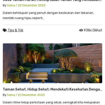
Gaya Hidup Sehat
By
Salsa / 22 Desember 2023
Dalam kehidupan yang penuh dengan kesibukan dan tekanan,
memiliki ruang hijau seperti...
Tips & Trik
938x Dilihat
Taman Sehat, Hidup Sehat: Mendekati Kesehatan Dengan
Jasa Taman Murah
By
Salsa / 21 Desember 2023
Dalam ritme hidup perkotaan yang sibuk, seringkali kita melupakan