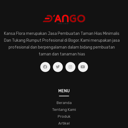
perawatantanaman
kreatifitastaman
hobibertanam
taman-modern
jasa-taman-murah
desain-elegan
pentingnya-konsultasi-dengan-ahli-tanaman-hias
Kansa Flora merupakan Jasa Pembuatan Taman Hias Minimalis
memilih-tanaman-hias-untuk-rumah
Dan Tukang Rumput Profesional di Bogor. Kami merupakan jasa
pemahaman-dalam-merawat-tanaman-hias
profesional dan berpengalaman dalam bidang pembuatan
taman dan tanaman hias
jasa-pembuatan-taman-hias
eksplorasihijau
kesehatantaman
kecantikanalami
ruanghijau
taman-tropis
lingkungan-hijau
ketenangan-hidup
koleksifern
menjagatanamanhias
taman
MENU
bunga-indah
desain-taman
komunitas
Beranda
pecinta-tanaman-hias
tipstamanhias
hijaukanrumah
Tentang Kami
tanamanindoor
bonsai
pohon-miniatur
Produk
Artikel
keindahan-taman
trikbertanam
bungacantik