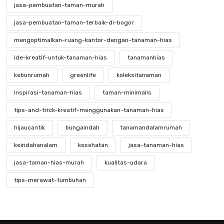
jasa-pembuatan-taman-murah
jasa-pembuatan-taman-terbaik-di-bogor
mengoptimalkan-ruang-kantor-dengan-tanaman-hias
ide-kreatif-untuk-tanaman-hias
tanamanhias
kebunrumah
greenlife
koleksitanaman
inspirasi-tanaman-hias
taman-minimalis
tips-and-trick-kreatif-menggunakan-tanaman-hias
hijaucantik
bungaindah
tanamandalamrumah
keindahanalam
kesehatan
jasa-tanaman-hias
jasa-taman-hias-murah
kualitas-udara
tips-merawat-tumbuhan
mengenal-tanaman-hias-yang-langka
keindahan-tanaman-hias-langka
kebunkecil